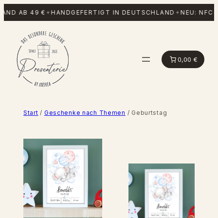
Zum
ND AB 49 €
✦
HANDGEFERTIGT IN DEUTSCHLAND
✦
NEU: NFC-P
Inhalt
springen
0,00 €
Start
/
Geschenke nach Themen
/ Geburtstag