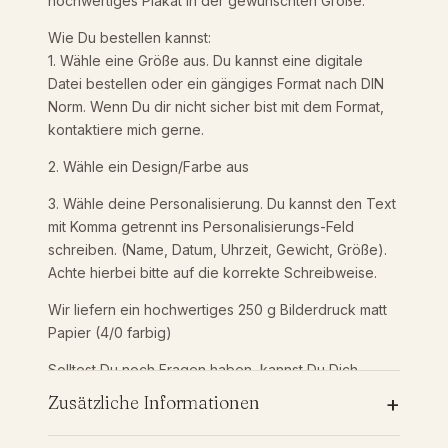
hochwertiges Plakat in der gewünschten Größe.
t
s
9
Wie Du bestellen kannst:
d
1. Wähle eine Größe aus. Du kannst eine digitale
a
Datei bestellen oder ein gängiges Format nach DIN
,
t
Norm. Wenn Du dir nicht sicher bist mit dem Format,
e
kontaktiere mich gerne.
9
n
|
2. Wähle ein Design/Farbe aus
G
0
3. Wähle deine Personalisierung. Du kannst den Text
e
mit Komma getrennt ins Personalisierungs-Feld
b
schreiben. (Name, Datum, Uhrzeit, Gewicht, Größe).
u
Achte hierbei bitte auf die korrekte Schreibweise.
r
t
€
Wir liefern ein hochwertiges 250 g Bilderdruck matt
|
Papier (4/0 farbig)
E
l
Solltest Du noch Fragen haben, kannst Du Dich
e
gerne jederzeit bei liefern melden.
+
Zusätzliche Informationen
f
a