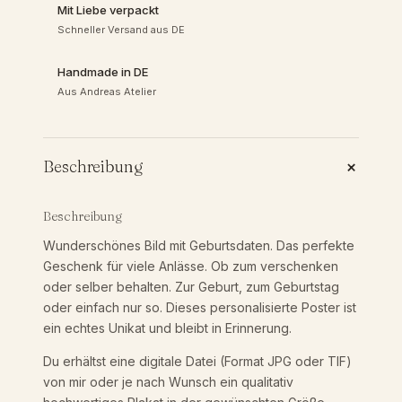
,
Mit Liebe verpackt
i
Schneller Versand aus DE
s
9
i
Handmade in DE
e
Aus Andreas Atelier
0
r
t
e
s
+
Beschreibung
P
€
o
s
Beschreibung
t
b
Wunderschönes Bild mit Geburtsdaten. Das perfekte
e
Geschenk für viele Anlässe. Ob zum verschenken
r
oder selber behalten. Zur Geburt, zum Geburtstag
i
|
oder einfach nur so. Dieses personalisierte Poster ist
G
ein echtes Unikat und bleibt in Erinnerung.
e
s
b
Du erhältst eine digitale Datei (Format JPG oder TIF)
u
von mir oder je nach Wunsch ein qualitativ
3
r