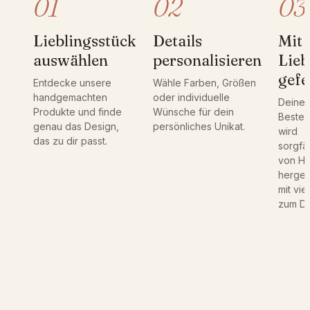
01
02
03
e
|
Lieblingsstück
Details
Mit
M
auswählen
personalisieren
Lieb
ä
d
gefe
Entdecke unsere
Wähle Farben, Größen
c
handgemachten
oder individuelle
Deine
h
Produkte und finde
Wünsche für dein
Bestel
e
genau das Design,
persönliches Unikat.
wird
n
das zu dir passt.
sorgfäl
|
von H
P
hergest
l
mit vie
a
zum Det
k
a
t
M
e
n
g