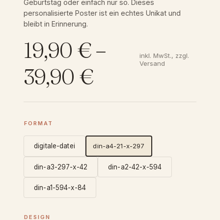
Geburtstag oder einfach nur so. Dieses
personalisierte Poster ist ein echtes Unikat und
bleibt in Erinnerung.
19,90
€
–
inkl. MwSt., zzgl.
Versand
P
39,90
€
r
e
FORMAT
digitale-datei
din-a4-21-x-297
i
din-a3-297-x-42
din-a2-42-x-594
s
din-a1-594-x-84
s
DESIGN