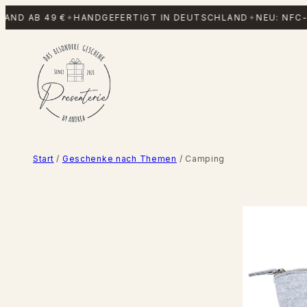
Zum
D AB 49 €
✦
HANDGEFERTIGT IN DEUTSCHLAND
✦
NEU: NFC-PO
Inhalt
springen
Start
/
Geschenke nach Themen
/ Camping