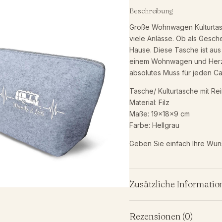
u
Beschreibung
l
Große Wohnwagen Kulturtasc
t
viele Anlässe. Ob als Gesch
u
Hause. Diese Tasche ist aus 
r
einem Wohnwagen und Herzs
t
absolutes Muss für jeden C
a
Tasche/ Kulturtasche mit Re
s
Material: Filz
c
Maße: 19x18x9 cm
h
Farbe: Hellgrau
e
a
Geben Sie einfach Ihre Wu
u
s
F
Zusätzliche Informatio
i
l
Zusätzliche Informationen
Rezensionen (0)
z