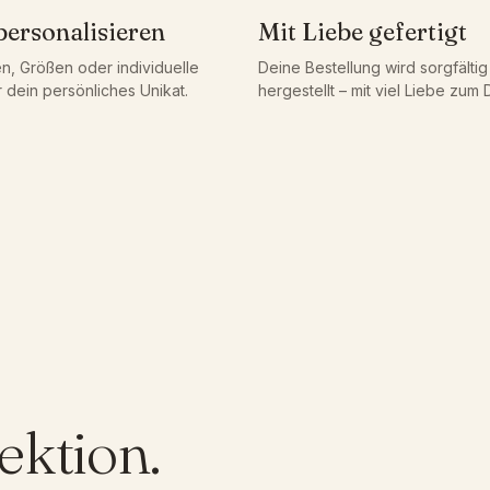
i
personalisieren
Mit Liebe gefertigt
s
n, Größen oder individuelle
Deine Bestellung wird sorgfälti
i
 dein persönliches Unikat.
hergestellt – mit viel Liebe zum D
e
r
t
|
K
o
s
m
e
t
i
k
ektion.
t
a
s