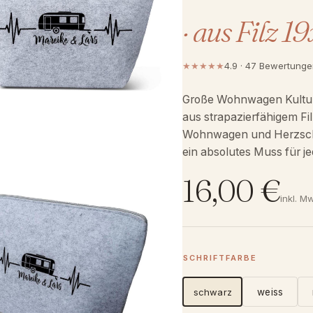
· aus Filz 
★★★★★
4.9 · 47 Bewertung
Große Wohnwagen Kulturt
aus strapazierfähigem Fi
Wohnwagen und Herzschl
ein absolutes Muss für j
16,00
€
inkl. M
SCHRIFTFARBE
schwarz
weiss