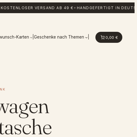
OSTENLOSER VERSAND AB 49 €
✦
HANDGEFERTIGT IN DEUTSC
kwunsch-Karten
|
Geschenke nach Themen
|
0,00 €
NK
wagen
tasche