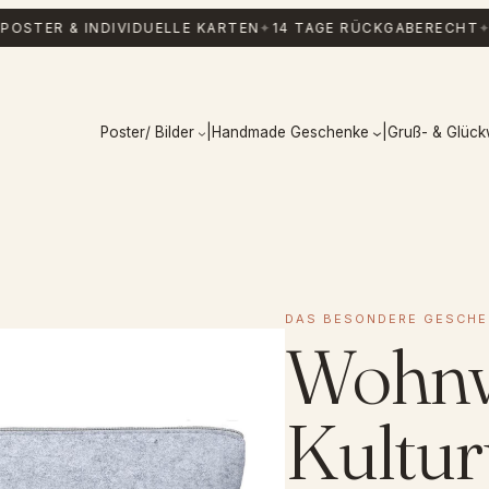
STER & INDIVIDUELLE KARTEN
✦
14 TAGE RÜCKGABERECHT
✦
K
Poster/ Bilder
|
Handmade Geschenke
|
Gruß- & Glüc
DAS BESONDERE GESCHE
Wohn
Kultur