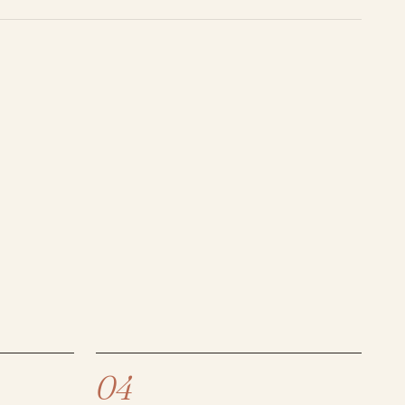
arz, weiss, rosa
onen.
e dieses Produkt gekauft haben, dürfen eine Rezension
04