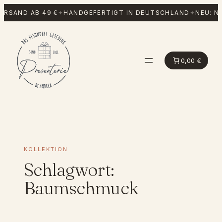
Zum
RSAND AB 49 €
✦
HANDGEFERTIGT IN DEUTSCHLAND
✦
NEU: N
Inhalt
springen
0,00 €
KOLLEKTION
Schlagwort:
Baumschmuck