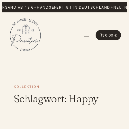
Zum
RSAND AB 49 €
✦
HANDGEFERTIGT IN DEUTSCHLAND
✦
NEU: N
Inhalt
springen
0,00 €
KOLLEKTION
Schlagwort:
Happy