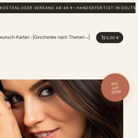
NLOSER VERSAND AB 49 €
✦
HANDGEFERTIGT IN DEUTSCHLAN
kwunsch-Karten
|
Geschenke nach Themen
|
0,00 €
Neu
seit
2026