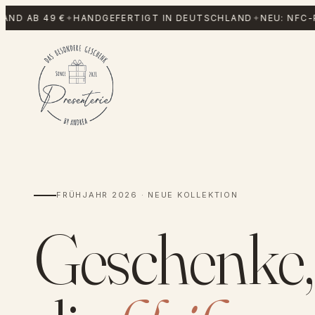
Zum
 49 €
✦
HANDGEFERTIGT IN DEUTSCHLAND
✦
NEU: NFC-POSTER
Inhalt
springen
FRÜHJAHR 2026 · NEUE KOLLEKTION
Geschenke,