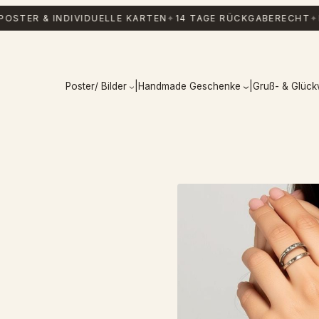
 & INDIVIDUELLE KARTEN
✦
14 TAGE RÜCKGABERECHT
✦
KOSTE
Poster/ Bilder
|
Handmade Geschenke
|
Gruß- & Glüc