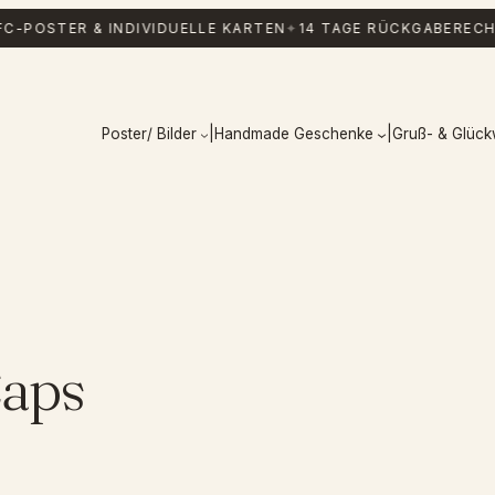
FC-POSTER & INDIVIDUELLE KARTEN
✦
14 TAGE RÜCKGABERECH
Poster/ Bilder
|
Handmade Geschenke
|
Gruß- & Glüc
Caps