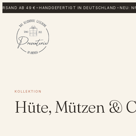
Zum
RSAND AB 49 €
✦
HANDGEFERTIGT IN DEUTSCHLAND
✦
NEU: N
Inhalt
springen
KOLLEKTION
Hüte, Mützen & 