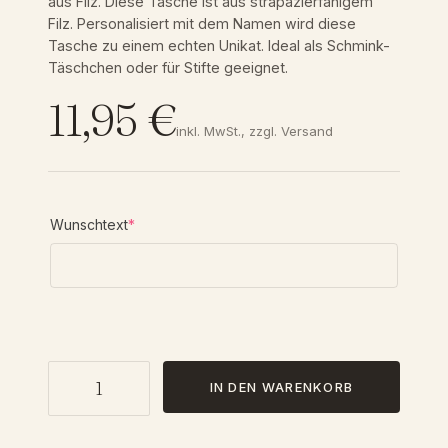
aus Filz. Diese Tasche ist aus strapazierfähigem
Filz. Personalisiert mit dem Namen wird diese
Tasche zu einem echten Unikat. Ideal als Schmink-
Täschchen oder für Stifte geeignet.
11,95
€
inkl. MwSt., zzgl. Versand
(
Wunschtext
*
r
e
q
u
i
r
e
K
d
IN DEN WARENKORB
l
)
e
i