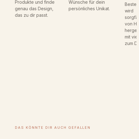
Produkte und finde
Wünsche für dein
t
Bestel
genau das Design,
persönliches Unikat.
N
wird
das zu dir passt.
a
sorgfäl
m
von H
e
hergest
n
mit vie
zum Det
|
K
u
l
t
u
r
t
a
s
c
h
e
DAS KÖNNTE DIR AUCH GEFALLEN
|