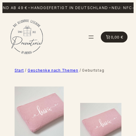
Zum
ND AB 49 €
✦
HANDGEFERTIGT IN DEUTSCHLAND
✦
NEU: NFC-P
Inhalt
springen
0,00 €
Start
/
Geschenke nach Themen
/ Geburtstag