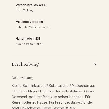
n
Versandfrei ab 49 €
e
DHL · 2–4 Tage
S
c
Mit Liebe verpackt
h
Schneller Versand aus DE
m
i
Handmade in DE
n
Aus Andreas Atelier
k
t
a
s
+
Beschreibung
c
h
e
Beschreibung
a
Kleine Schminktasche/ Kulturtasche / Mäppchen aus
u
Filz. Ein richtiger Hingucker für viele Anlässe. Ob als
s
Geschenk oder einfach zum selber behalten. Für
F
Reisen oder zu Hause. Für Freunde, Babys, Kinder
i
oder Erwachsene. Diese Tasche ist aus