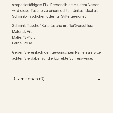
l
strapazierfähigem Filz. Personalisiert mit dem Namen
z
wird diese Tasche zu einem echten Unikat. Ideal als
1
Schmink-Täschchen oder für Stifte geeignet.
8
×
Schmink-Tasche/ Kulturtasche mit Reißverschluss
1
Material: Filz
0
Maße: 18×10 cm
c
Farbe: Rosa
m
|
Geben Sie einfach den gewünschten Namen an. Bitte
P
achten Sie dabei auf die korrekte Schreibweise.
e
r
s
+
Rezensionen (0)
o
n
a
Rezensionen
l
i
Es gibt noch keine Rezensionen.
s
Nur angemeldete Kunden, die dieses Produkt
i