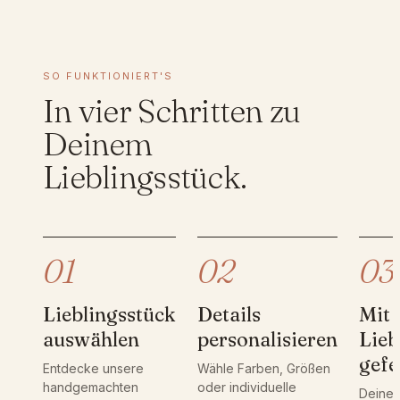
gekauft haben, dürfen eine Rezension abgeben.
e
r
t
|
SO FUNKTIONIERT'S
K
In vier Schritten zu
o
Deinem
s
m
Lieblingsstück.
e
t
i
k
t
01
02
03
a
s
c
Lieblingsstück
Details
Mit
h
auswählen
personalisieren
Lieb
e
gefe
m
Entdecke unsere
Wähle Farben, Größen
handgemachten
oder individuelle
i
Deine