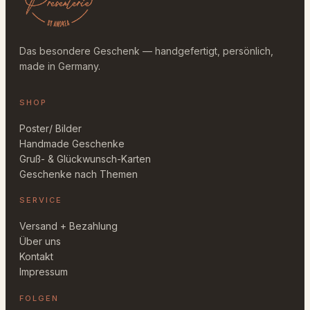
k
|
B
Das besondere Geschenk — handgefertigt, persönlich,
e
made in Germany.
a
u
t
SHOP
y
Poster/ Bilder
B
Handmade Geschenke
a
Gruß- & Glückwunsch-Karten
g
Geschenke nach Themen
M
e
SERVICE
n
g
Versand + Bezahlung
e
Über uns
Kontakt
Impressum
FOLGEN