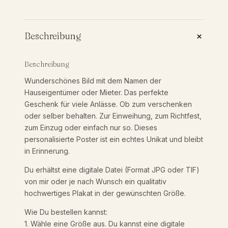
9
t
e
s
+
Beschreibung
0
H
a
u
Beschreibung
s
Wunderschönes Bild mit dem Namen der
B
€
Hauseigentümer oder Mieter. Das perfekte
i
Geschenk für viele Anlässe. Ob zum verschenken
l
oder selber behalten. Zur Einweihung, zum Richtfest,
b
d
zum Einzug oder einfach nur so. Dieses
|
personalisierte Poster ist ein echtes Unikat und bleibt
P
i
in Erinnerung.
o
s
Du erhältst eine digitale Datei (Format JPG oder TIF)
s
t
von mir oder je nach Wunsch ein qualitativ
e
hochwertiges Plakat in der gewünschten Größe.
r
3
|
Wie Du bestellen kannst:
P
1. Wähle eine Größe aus. Du kannst eine digitale