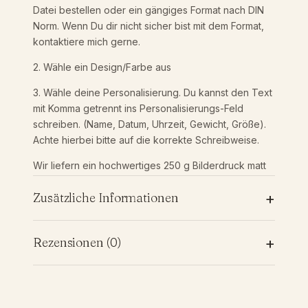
9
l
Datei bestellen oder ein gängiges Format nach DIN
a
Norm. Wenn Du dir nicht sicher bist mit dem Format,
k
,
kontaktiere mich gerne.
a
t
2. Wähle ein Design/Farbe aus
9
|
3. Wähle deine Personalisierung. Du kannst den Text
E
mit Komma getrennt ins Personalisierungs-Feld
0
i
schreiben. (Name, Datum, Uhrzeit, Gewicht, Größe).
g
Achte hierbei bitte auf die korrekte Schreibweise.
e
n
Wir liefern ein hochwertiges 250 g Bilderdruck matt
h
Papier (4/0 farbig)
€
e
+
Zusätzliche Informationen
i
DIN A1 (59,4 x 84 cm) – 39,90 €
m
DIN A2 (42 x 59,4 cm) – 35,90 €
|
Zusätzliche Informationen
DIN A3 (29,7 x 42 cm) – 25,90 €
+
Rezensionen (0)
B
DIN A4 (21 x 29,7 cm) – 22,90 €
a
Digitale Datei – 15,90 €
u
Format
Rezensionen
|
Solltest Du noch Fragen haben, kannst Du Dich
digitale-datei, din-a4-21-x-297, din-a3-297-x-42,
Es gibt noch keine Rezensionen.
H