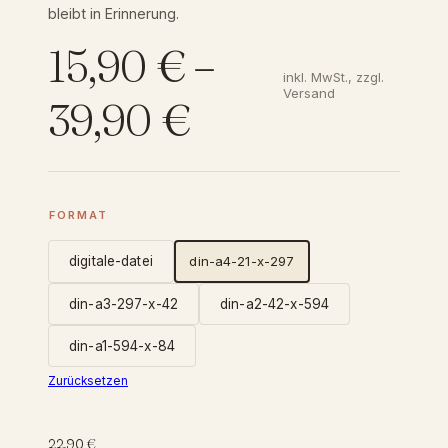
bleibt in Erinnerung.
15,90
€
–
inkl. MwSt., zzgl.
Versand
P
39,90
€
r
e
FORMAT
digitale-datei
din-a4-21-x-297
i
din-a3-297-x-42
din-a2-42-x-594
s
din-a1-594-x-84
s
Zurücksetzen
p
22,90
€