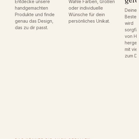
gefe
Entdecke unsere
Wähle Farben, Größen
a
handgemachten
oder individuelle
Deine
t
Produkte und finde
Wünsche für dein
Bestel
|
genau das Design,
persönliches Unikat.
wird
R
das zu dir passt.
sorgfäl
i
von H
c
hergest
h
mit vie
t
zum Det
f
e
s
t
|
N
a
m
e
|
G
e