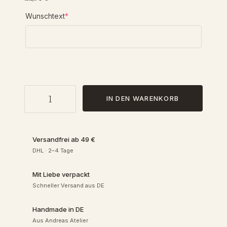
a
(
Wunschtext
*
r
e
n
q
u
i
n
r
e
P
d
e
IN DEN WARENKORB
e
)
r
s
:
o
Versandfrei ab 49 €
n
DHL · 2–4 Tage
1
a
l
Mit Liebe verpackt
i
5
Schneller Versand aus DE
s
i
,
Handmade in DE
e
Aus Andreas Atelier
r