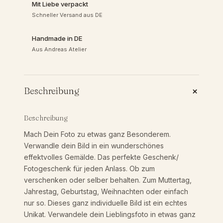
Mit Liebe verpackt
i
Schneller Versand aus DE
1
s
i
Handmade in DE
e
9
Aus Andreas Atelier
r
t
,
e
s
+
Beschreibung
P
9
o
s
Beschreibung
0
t
Mach Dein Foto zu etwas ganz Besonderem.
e
Verwandle dein Bild in ein wunderschönes
r
effektvolles Gemälde. Das perfekte Geschenk/
|
Fotogeschenk für jeden Anlass. Ob zum
D
€
verschenken oder selber behalten. Zum Muttertag,
i
Jahrestag, Geburtstag, Weihnachten oder einfach
g
nur so. Dieses ganz individuelle Bild ist ein echtes
b
i
Unikat. Verwandele dein Lieblingsfoto in etwas ganz
t