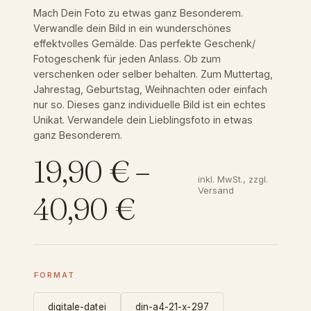
Mach Dein Foto zu etwas ganz Besonderem.
Verwandle dein Bild in ein wunderschönes
effektvolles Gemälde. Das perfekte Geschenk/
Fotogeschenk für jeden Anlass. Ob zum
verschenken oder selber behalten. Zum Muttertag,
Jahrestag, Geburtstag, Weihnachten oder einfach
nur so. Dieses ganz individuelle Bild ist ein echtes
Unikat. Verwandele dein Lieblingsfoto in etwas
ganz Besonderem.
19,90
€
–
inkl. MwSt., zzgl.
Versand
P
40,90
€
r
e
FORMAT
digitale-datei
din-a4-21-x-297