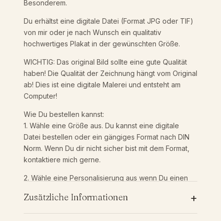
Besonderem.
a
i
l
Du erhältst eine digitale Datei (Format JPG oder TIF)
e
von mir oder je nach Wunsch ein qualitativ
s
s
hochwertiges Plakat in der gewünschten Größe.
I
n
4
WICHTIG: Das original Bild sollte eine gute Qualität
d
haben! Die Qualität der Zeichnung hängt vom Original
i
ab! Dies ist eine digitale Malerei und entsteht am
0
v
Computer!
i
d
Wie Du bestellen kannst:
,
u
1. Wähle eine Größe aus. Du kannst eine digitale
e
Datei bestellen oder ein gängiges Format nach DIN
9
l
Norm. Wenn Du dir nicht sicher bist mit dem Format,
l
kontaktiere mich gerne.
e
0
s
2. Wähle eine Personalisierung aus wenn Du einen
F
Text auf Deinem Bild möchtest. Achte hierbei bitte
+
Zusätzliche Informationen
o
auf die korrekte Schreibweise.
t
3. Nach der Bestellung kannst Du mir ein