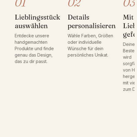
01
02
03
z
u
Lieblingsstück
Details
Mit
m
auswählen
personalisieren
Lieb
G
e
gefe
Entdecke unsere
Wähle Farben, Größen
b
handgemachten
oder individuelle
Deine
u
Produkte und finde
Wünsche für dein
Bestel
r
genau das Design,
persönliches Unikat.
wird
t
das zu dir passt.
sorgfäl
s
von H
t
hergest
a
mit vie
g
zum Det
|
B
e
n
u
t
z