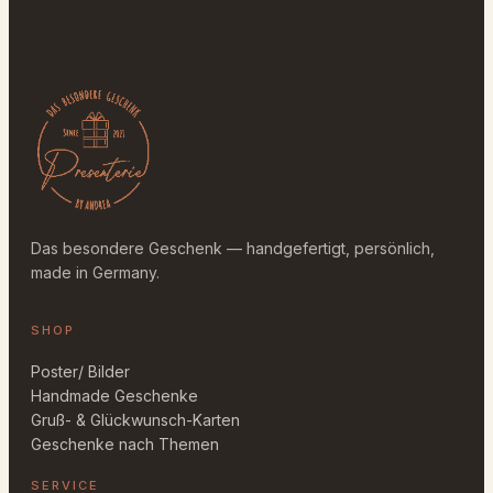
o
g
e
s
c
h
e
n
k
e
Das besondere Geschenk — handgefertigt, persönlich,
M
made in Germany.
e
n
SHOP
g
e
Poster/ Bilder
Handmade Geschenke
Gruß- & Glückwunsch-Karten
Geschenke nach Themen
SERVICE