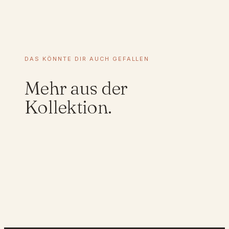
e
r
d
e
f
DAS KÖNNTE DIR AUCH GEFALLEN
i
n
Mehr aus der
i
e
Kollektion.
r
t
e
s
B
i
l
d
|
F
o
t