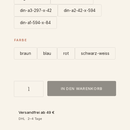
i
din-a3-297-x-42
din-a2-42-x-594
s
din-a1-594-x-84
s
FARBE
p
braun
blau
rot
schwarz-weiss
a
n
P
IN DEN WARENKORB
e
n
r
s
e
o
Versandfrei ab 49 €
n
DHL · 2–4 Tage
a
:
l