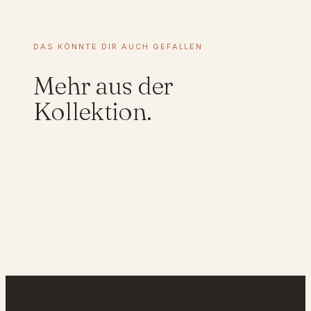
n
g
e
DAS KÖNNTE DIR AUCH GEFALLEN
r
,
Mehr aus der
G
e
Kollektion.
s
c
h
e
n
k
i
d
e
e
,
D
o
p