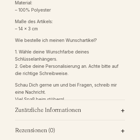
o
Material:
n
– 100% Polyester
a
Maße des Artikels:
l
– 14 x 3 cm
i
s
Wie bestelle ich meinen Wunschartikel?
i
e
1. Wähle deine Wunschfarbe deines
r
Schlüsselanhängers.
t
2. Gebe deine Personalisierung an. Achte bitte auf
m
die richtige Schreibweise.
i
t
Schau Dich gerne um und bei Fragen, schreib mir
W
eine Nachricht.
u
Viel Spaß beim stöbern!
n
+
Zusätzliche Informationen
s
c
h
Zusätzliche Informationen
+
Rezensionen (0)
t
e