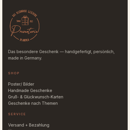
p
e
l
a
c
h
s
e
Das besondere Geschenk — handgefertigt, persönlich,
r
made in Germany.
M
e
SHOP
n
g
Poster/ Bilder
e
Handmade Geschenke
Gruß- & Glückwunsch-Karten
Geschenke nach Themen
SERVICE
Versand + Bezahlung