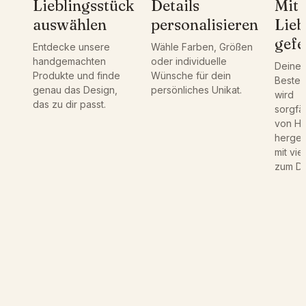
Lieblingsstück
Details
Mit
i
auswählen
personalisieren
Lieb
t
T
gefe
Entdecke unsere
Wähle Farben, Größen
e
handgemachten
oder individuelle
Deine
x
Produkte und finde
Wünsche für dein
Bestel
t
genau das Design,
persönliches Unikat.
wird
,
das zu dir passt.
sorgfäl
S
von H
c
hergest
h
mit vie
l
zum Det
ü
s
s
e
l
a
n
h
ä