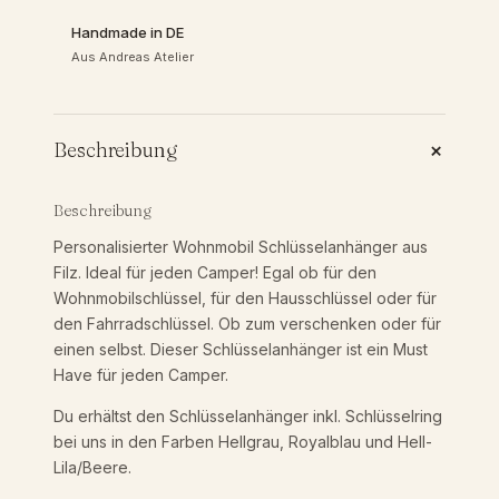
c
Handmade in DE
h
Aus Andreas Atelier
l
ü
s
s
+
Beschreibung
e
l
a
Beschreibung
n
Personalisierter Wohnmobil Schlüsselanhänger aus
h
Filz. Ideal für jeden Camper! Egal ob für den
ä
Wohnmobilschlüssel, für den Hausschlüssel oder für
n
den Fahrradschlüssel. Ob zum verschenken oder für
g
einen selbst. Dieser Schlüsselanhänger ist ein Must
e
Have für jeden Camper.
r
p
Du erhältst den Schlüsselanhänger inkl. Schlüsselring
e
bei uns in den Farben Hellgrau, Royalblau und Hell-
r
Lila/Beere.
s