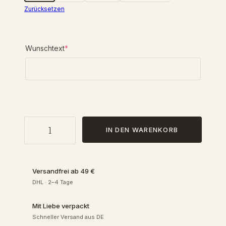
Zurücksetzen
(
Wunschtext
*
r
e
q
u
i
r
e
W
d
IN DEN WARENKORB
o
)
h
n
m
Versandfrei ab 49 €
o
DHL · 2–4 Tage
b
i
Mit Liebe verpackt
l
Schneller Versand aus DE
S