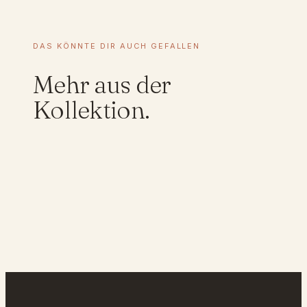
n
g
e
DAS KÖNNTE DIR AUCH GEFALLEN
r
,
Mehr aus der
G
e
Kollektion.
s
c
h
e
n
k
i
d
e
e
,
W
o
M