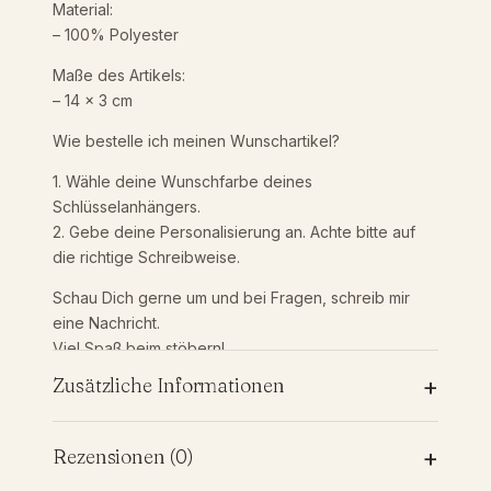
o
Material:
n
– 100% Polyester
a
Maße des Artikels:
l
– 14 x 3 cm
i
s
Wie bestelle ich meinen Wunschartikel?
i
e
1. Wähle deine Wunschfarbe deines
r
Schlüsselanhängers.
t
2. Gebe deine Personalisierung an. Achte bitte auf
m
die richtige Schreibweise.
i
t
Schau Dich gerne um und bei Fragen, schreib mir
W
eine Nachricht.
u
Viel Spaß beim stöbern!
n
+
Zusätzliche Informationen
s
c
h
Zusätzliche Informationen
+
Rezensionen (0)
t
e