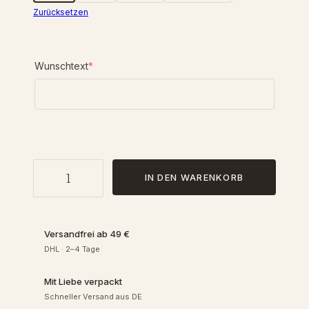
Zurücksetzen
(
Wunschtext
*
r
e
q
u
i
r
e
W
d
IN DEN WARENKORB
o
)
h
n
m
Versandfrei ab 49 €
o
DHL · 2–4 Tage
b
i
Mit Liebe verpackt
l
Schneller Versand aus DE
S