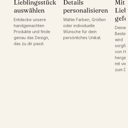
Lieblingsstück
Details
Mit
i
auswählen
personalisieren
Lieb
t
T
gefe
Entdecke unsere
Wähle Farben, Größen
e
handgemachten
oder individuelle
Deine
x
Produkte und finde
Wünsche für dein
Bestel
t
genau das Design,
persönliches Unikat.
wird
,
das zu dir passt.
sorgfäl
S
von H
c
hergest
h
mit vie
l
zum Det
ü
s
s
e
l
a
n
h
ä