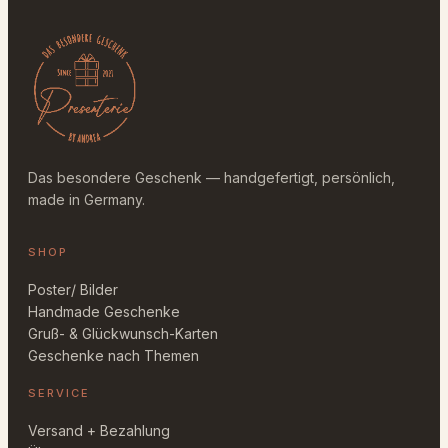
o
m
i
t
T
ü
r
h
Das besondere Geschenk — handgefertigt, persönlich,
i
made in Germany.
n
t
SHOP
e
n
Poster/ Bilder
M
Handmade Geschenke
e
Gruß- & Glückwunsch-Karten
n
Geschenke nach Themen
g
e
SERVICE
Versand + Bezahlung