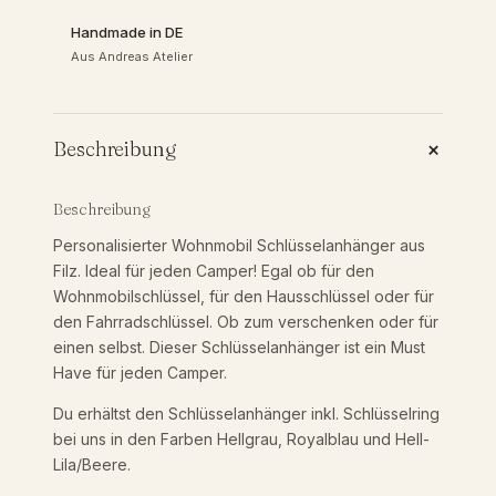
c
Handmade in DE
h
Aus Andreas Atelier
l
ü
s
s
+
Beschreibung
e
l
a
Beschreibung
n
Personalisierter Wohnmobil Schlüsselanhänger aus
h
Filz. Ideal für jeden Camper! Egal ob für den
ä
Wohnmobilschlüssel, für den Hausschlüssel oder für
n
den Fahrradschlüssel. Ob zum verschenken oder für
g
einen selbst. Dieser Schlüsselanhänger ist ein Must
e
Have für jeden Camper.
r
p
Du erhältst den Schlüsselanhänger inkl. Schlüsselring
e
bei uns in den Farben Hellgrau, Royalblau und Hell-
r
Lila/Beere.
s