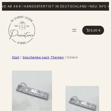
Zum
D AB 49 €
✦
HANDGEFERTIGT IN DEUTSCHLAND
✦
NEU: NFC-PO
Inhalt
springen
0,00 €
Start
/
Geschenke nach Themen
/ Ostern