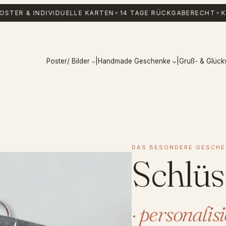
R & INDIVIDUELLE KARTEN
✦
14 TAGE RÜCKGABERECHT
✦
KOSTE
Poster/ Bilder
|
Handmade Geschenke
|
Gruß- & Glüc
DAS BESONDERE GESCHE
Schlüs
· personalis