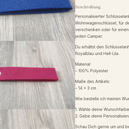
c
Beschreibung
h
Personalisierter Schlüsselan
l
Wohnwagenschlüssel, für de
ü
verschenken oder für einen 
s
jeden Camper.
s
Du erhältst den Schlüsselanh
e
Royalblau und Hell-Lila.
l
a
Material:
n
– 100% Polyester
h
Maße des Artikels:
ä
– 14 x 3 cm
n
g
Wie bestelle ich meinen Wun
e
1. Wähle deine Wunschfarbe
r
2. Gebe deine Personalisieru
p
e
Schau Dich gerne um und bei