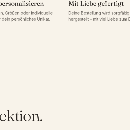
personalisieren
Mit Liebe gefertigt
h
ä
n, Größen oder individuelle
Deine Bestellung wird sorgfälti
 dein persönliches Unikat.
hergestellt – mit viel Liebe zum D
n
g
e
r
m
i
t
T
e
x
t
,
S
ektion.
c
h
l