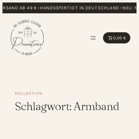
Zum
ERSAND AB 49 €
✦
HANDGEFERTIGT IN DEUTSCHLAND
✦
NEU: N
Inhalt
springen
0,00 €
KOLLEKTION
Schlagwort:
Armband