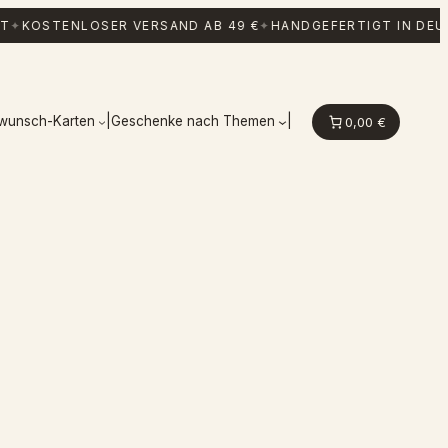
T
✦
KOSTENLOSER VERSAND AB 49 €
✦
HANDGEFERTIGT IN DEU
kwunsch-Karten
|
Geschenke nach Themen
|
0,00 €