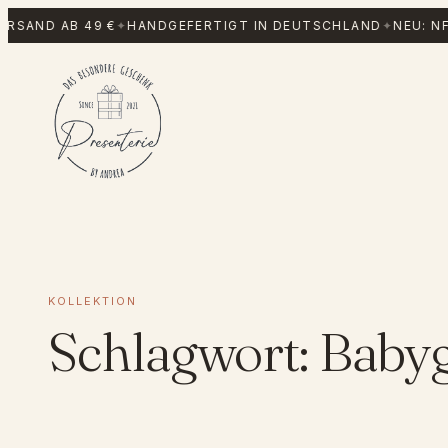
Zum
RSAND AB 49 €
✦
HANDGEFERTIGT IN DEUTSCHLAND
✦
NEU: NF
Inhalt
springen
KOLLEKTION
Schlagwort:
Baby