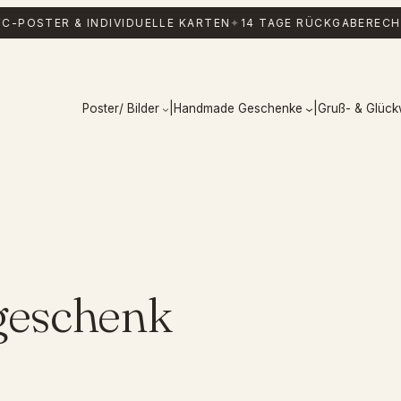
C-POSTER & INDIVIDUELLE KARTEN
✦
14 TAGE RÜCKGABERECH
Poster/ Bilder
|
Handmade Geschenke
|
Gruß- & Glüc
geschenk