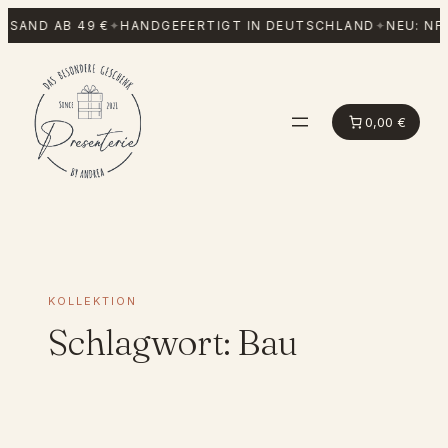
Zum
RSAND AB 49 €
✦
HANDGEFERTIGT IN DEUTSCHLAND
✦
NEU: NF
Inhalt
springen
0,00 €
KOLLEKTION
Schlagwort:
Bau