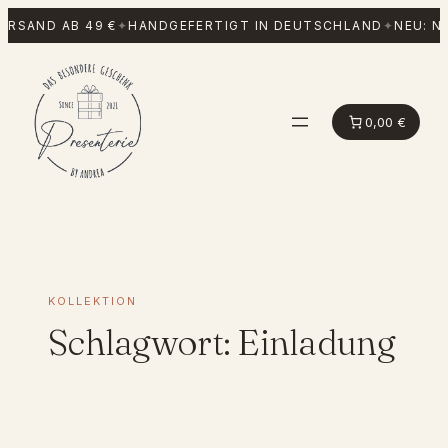
Zum
RSAND AB 49 €
✦
HANDGEFERTIGT IN DEUTSCHLAND
✦
NEU: N
Inhalt
springen
0,00 €
KOLLEKTION
Schlagwort:
Einladung