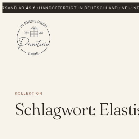
Zum
RSAND AB 49 €
✦
HANDGEFERTIGT IN DEUTSCHLAND
✦
NEU: NF
Inhalt
springen
KOLLEKTION
Schlagwort:
Elast