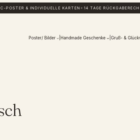
C-POSTER & INDIVIDUELLE KARTEN
✦
14 TAGE RÜCKGABERECH
Poster/ Bilder
|
Handmade Geschenke
|
Gruß- & Glüc
isch