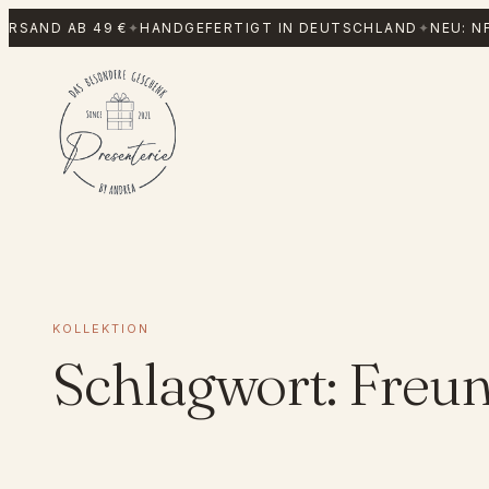
Zum
RSAND AB 49 €
✦
HANDGEFERTIGT IN DEUTSCHLAND
✦
NEU: NF
Inhalt
springen
KOLLEKTION
Schlagwort:
Freun