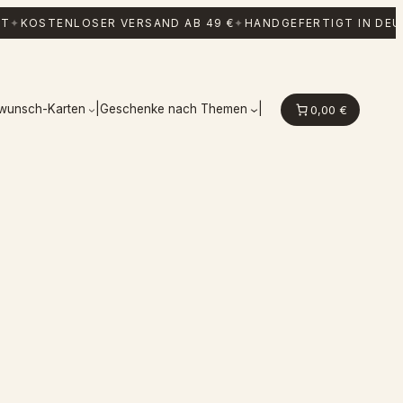
T
✦
KOSTENLOSER VERSAND AB 49 €
✦
HANDGEFERTIGT IN DE
kwunsch-Karten
|
Geschenke nach Themen
|
0,00 €