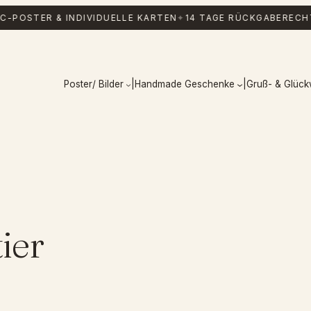
C-POSTER & INDIVIDUELLE KARTEN
✦
14 TAGE RÜCKGABERECH
Poster/ Bilder
|
Handmade Geschenke
|
Gruß- & Glüc
ier