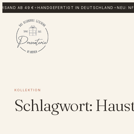
Zum
RSAND AB 49 €
✦
HANDGEFERTIGT IN DEUTSCHLAND
✦
NEU: NF
Inhalt
springen
KOLLEKTION
Schlagwort:
Haust