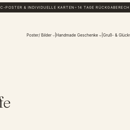
C-POSTER & INDIVIDUELLE KARTEN
✦
14 TAGE RÜCKGABERECH
Poster/ Bilder
|
Handmade Geschenke
|
Gruß- & Glüc
fe