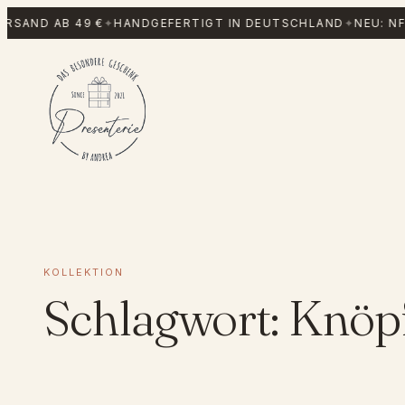
Zum
RSAND AB 49 €
✦
HANDGEFERTIGT IN DEUTSCHLAND
✦
NEU: NF
Inhalt
springen
KOLLEKTION
Schlagwort:
Knöp