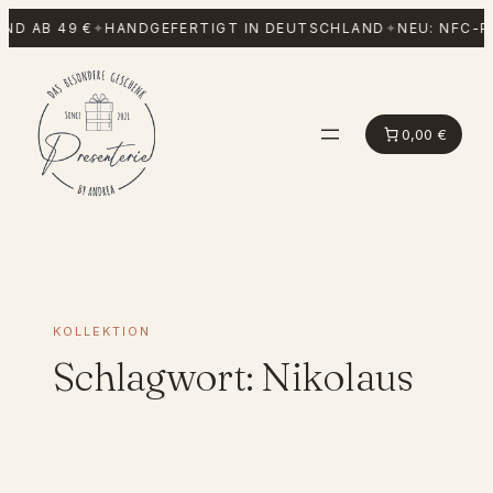
Zum
ND AB 49 €
✦
HANDGEFERTIGT IN DEUTSCHLAND
✦
NEU: NFC-P
Inhalt
springen
0,00 €
KOLLEKTION
Schlagwort:
Nikolaus