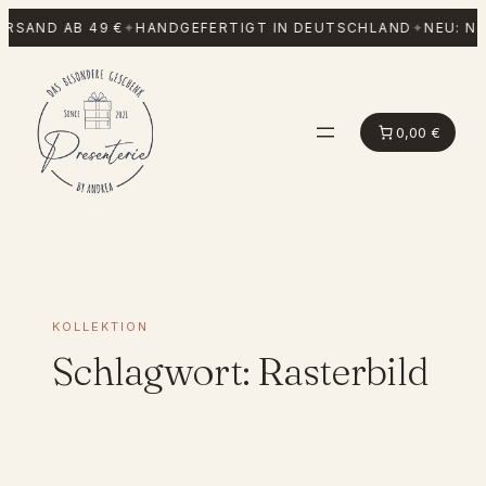
Zum
RSAND AB 49 €
✦
HANDGEFERTIGT IN DEUTSCHLAND
✦
NEU: NF
Inhalt
springen
0,00 €
KOLLEKTION
Schlagwort:
Rasterbild