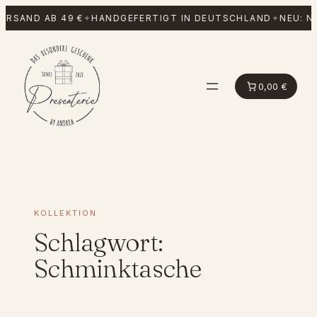
Zum
ERSAND AB 49 €
✦
HANDGEFERTIGT IN DEUTSCHLAND
✦
NEU: N
Inhalt
springen
0,00 €
KOLLEKTION
Schlagwort:
Schminktasche