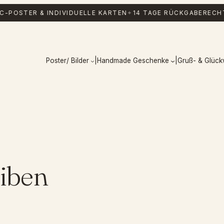
C-POSTER & INDIVIDUELLE KARTEN
✦
14 TAGE RÜCKGABERECH
Poster/ Bilder
|
Handmade Geschenke
|
Gruß- & Glüc
iben