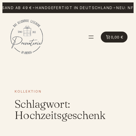
Zum
SAND AB 49 €
✦
HANDGEFERTIGT IN DEUTSCHLAND
✦
NEU: NFC
Inhalt
springen
0,00 €
KOLLEKTION
Schlagwort:
Hochzeitsgeschenk